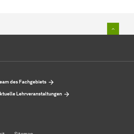
Zum Seit
eam des Fachgebiets
ktuelle Lehrveranstaltungen
eit
Sitemap