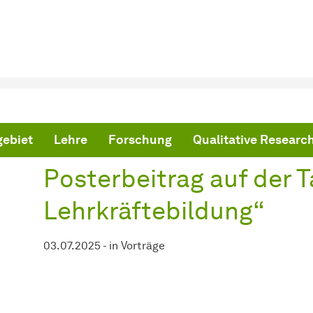
ind hier:
artseite
Posterbeitrag auf der Tagung „BNE in der Lehrkräftebildung“
ebiet
Lehre
Forschung
Qualitative Research
Posterbeitrag auf der 
Lehrkräftebildung“
03.07.2025
-
in
Vorträge