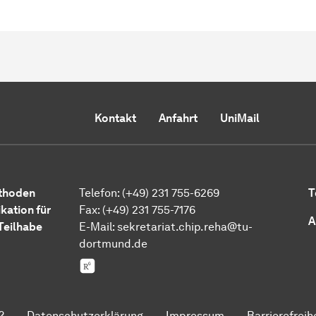
Kontakt
Anfahrt
UniMail
ethoden
Telefon: (+49) 231 755-6269
T
kation für
Fax: (+49) 231 755-7176
A
Teilhabe
E-Mail:
sekretariat.chip.reha@tu-
dortmund.de
Research Gate
?
Datenschutzerklärung
Impressum
Barrierefreih