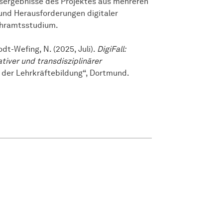
nsergebnisse des Projektes aus mehreren
und Herausforderungen digitaler
Lehramtsstudium.
odt-Wefing, N. (2025, Juli).
DigiFall:
iver und transdisziplinärer
n der Lehrkräftebildung“, Dortmund.