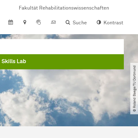
Fakultät Rehabilitationswissenschaften
Suche
Kontrast
 Skills Lab
© Roland Baege​/​TU Dortmund