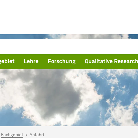
ebiet
Lehre
Forschung
Qualitative Research
ind hier:
artseite
Fachgebiet
Anfahrt