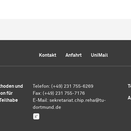
Kontakt
Anfahrt
UniMail
thoden und
Telefon: (+49) 231 755-6269
T
on für
Fax: (+49) 231 755-7176
A
Teilhabe
E-Mail:
sekretariat.chip.reha@tu-
dortmund.de
Research Gate