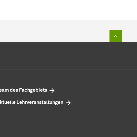
Zum Sei
eam des Fachgebiets
ktuelle Lehrveranstaltungen